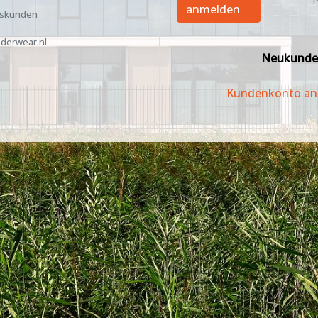
P
anmelden
tskunden
derwear.nl
Neukunde
Kundenkonto an