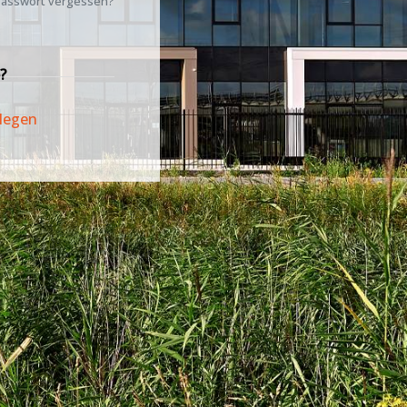
asswort vergessen?
?
legen