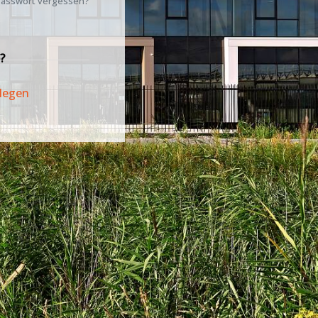
asswort vergessen?
?
legen