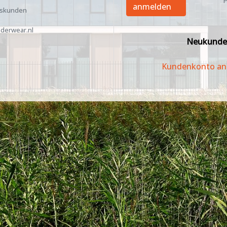
P
anmelden
tskunden
derwear.nl
Neukunde
Kundenkonto an