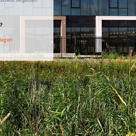
asswort vergessen?
?
legen