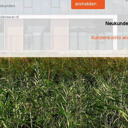
P
anmelden
tskunden
derwear.nl
Neukunde
Kundenkonto an