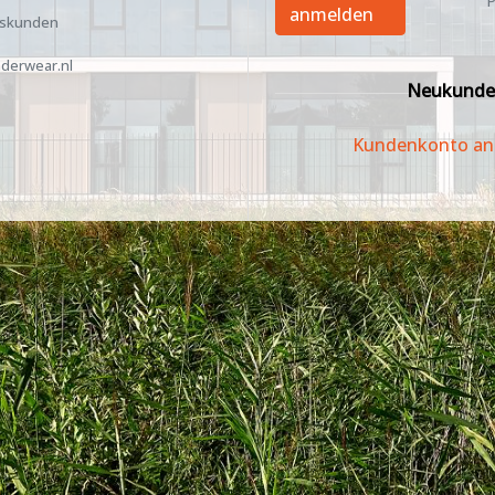
P
anmelden
tskunden
derwear.nl
Neukunde
Kundenkonto an