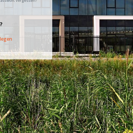
asswort vergessen?
?
legen