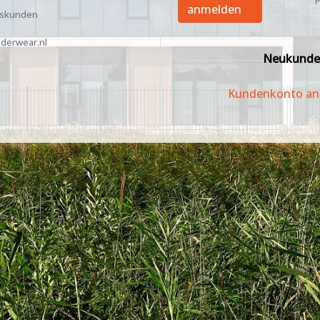
P
anmelden
tskunden
derwear.nl
Neukunde
Kundenkonto an