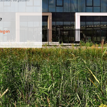
asswort vergessen?
?
legen