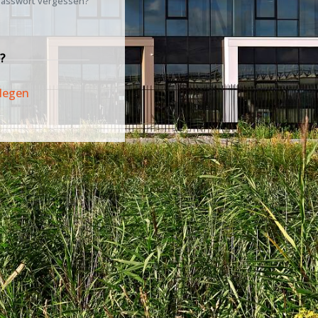
asswort vergessen?
?
legen