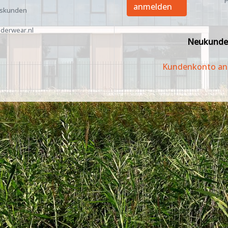
P
anmelden
tskunden
derwear.nl
Neukunde
Kundenkonto an