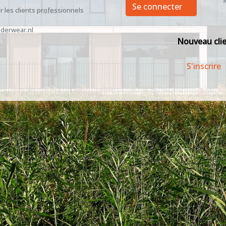
Se connecter
 les clients professionnels
derwear.nl
Nouveau cli
S'inscrire