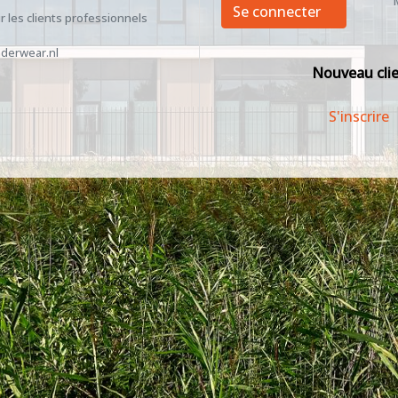
Se connecter
 les clients professionnels
derwear.nl
Nouveau cli
S'inscrire