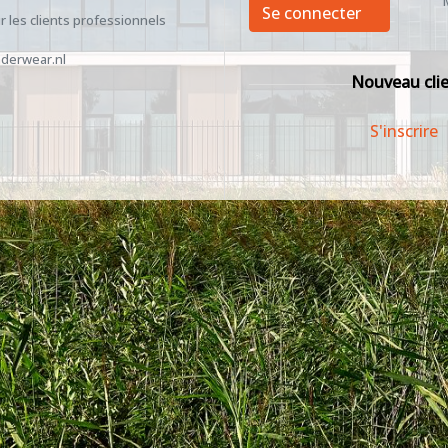
Se connecter
 les clients professionnels
derwear.nl
Nouveau cli
S'inscrire