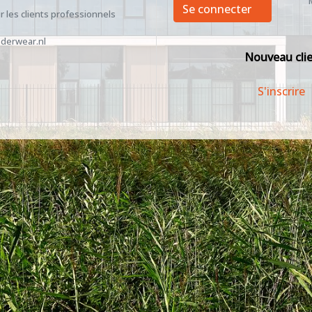
Se connecter
 les clients professionnels
derwear.nl
Nouveau cli
S'inscrire