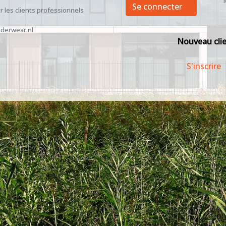
Se connecter
 les clients professionnels
derwear.nl
Nouveau cli
S'inscrire