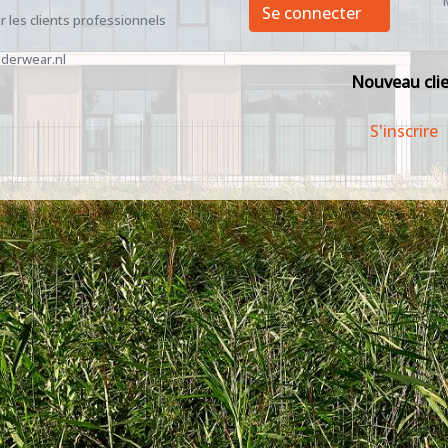
Se connecter
 les clients professionnels
derwear.nl
Nouveau cli
S'inscrire