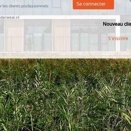
Se connecter
 les clients professionnels
derwear.nl
Nouveau cli
S'inscrire