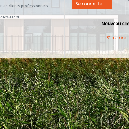
Se connecter
 les clients professionnels
derwear.nl
Nouveau cli
S'inscrire