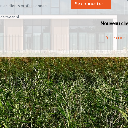
Se connecter
 les clients professionnels
derwear.nl
Nouveau cli
S'inscrire