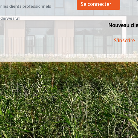
Se connecter
 les clients professionnels
derwear.nl
Nouveau cli
S'inscrire