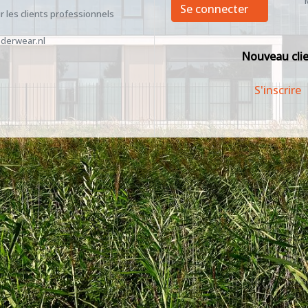
Se connecter
 les clients professionnels
derwear.nl
Nouveau cli
S'inscrire