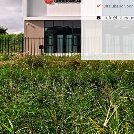
Uitsluitend voor
info@hollandun