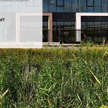
chtwoord vergeten?
nt?