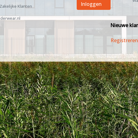
Wa
Inloggen
 Zakelijke Klanten
derwear.nl
Nieuwe kla
Registreren