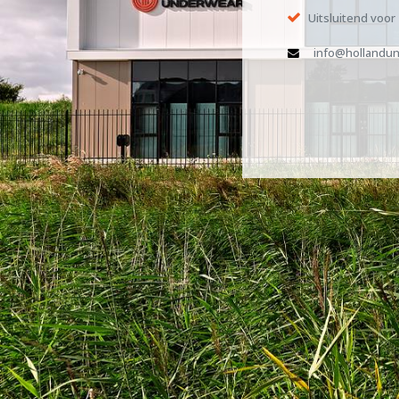
Uitsluitend voor
info@hollandun