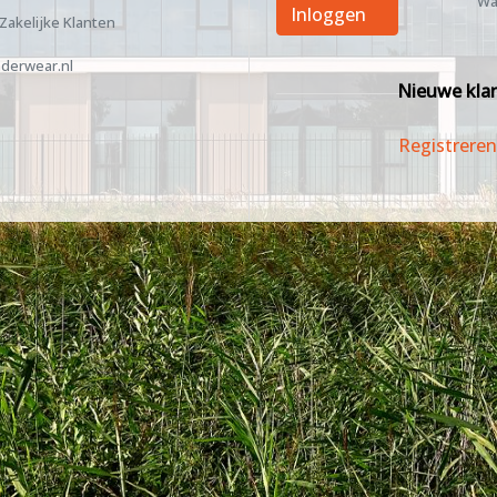
Wa
Inloggen
 Zakelijke Klanten
derwear.nl
Nieuwe kla
Registreren