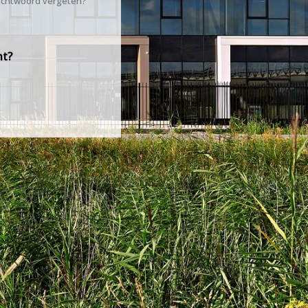
chtwoord vergeten?
nt?