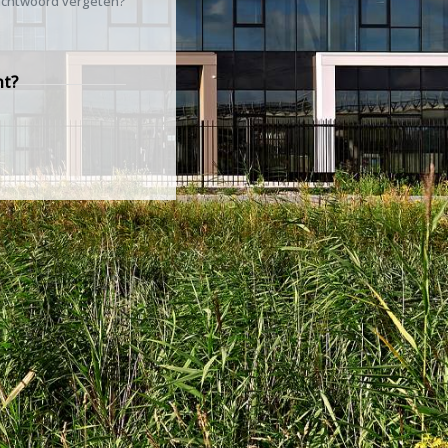
chtwoord vergeten?
nt?