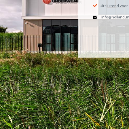
Uitsluitend voor
info@hollandun