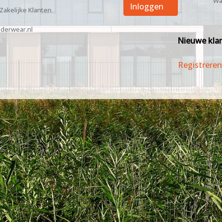
Wa
Inloggen
 Zakelijke Klanten
derwear.nl
Nieuwe kla
Registreren