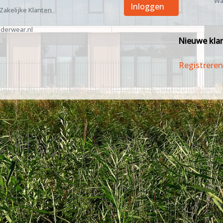
Wa
Inloggen
 Zakelijke Klanten
derwear.nl
Nieuwe kla
Registreren