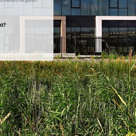
chtwoord vergeten?
nt?