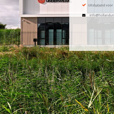
Uitsluitend voor
info@hollandun