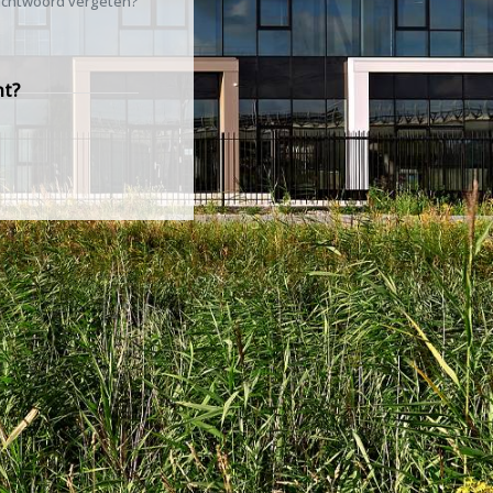
chtwoord vergeten?
nt?