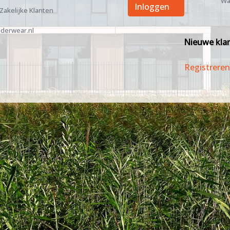
Wa
Inloggen
 Zakelijke Klanten
derwear.nl
Nieuwe kla
Registreren