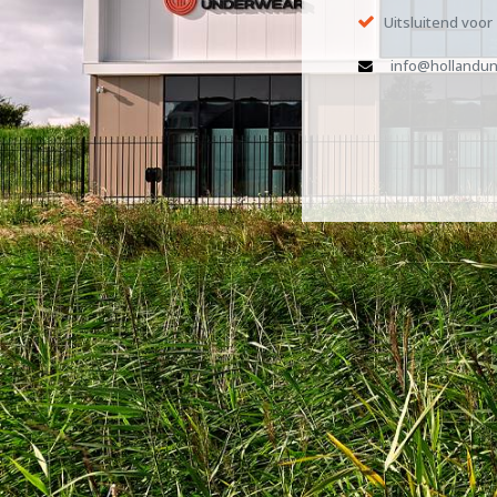
Uitsluitend voor
info@hollandun