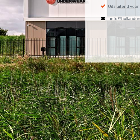
Uitsluitend voor
info@hollandun