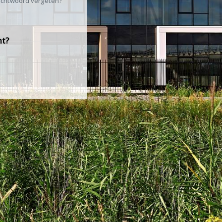
chtwoord vergeten?
nt?