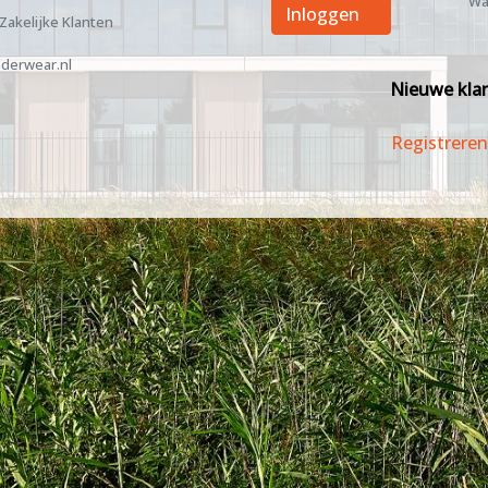
Wa
Inloggen
 Zakelijke Klanten
derwear.nl
Nieuwe kla
Registreren