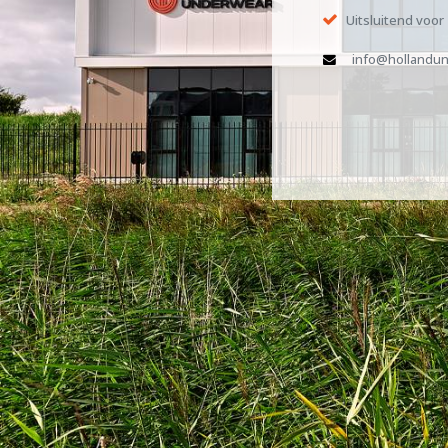
Uitsluitend voor
info@hollandun