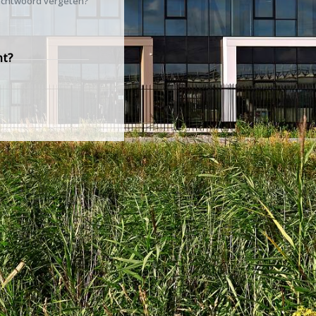
chtwoord vergeten?
nt?