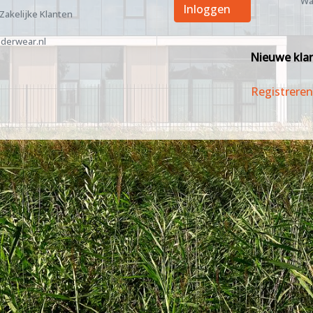
Wa
Inloggen
 Zakelijke Klanten
derwear.nl
Nieuwe kla
Registreren