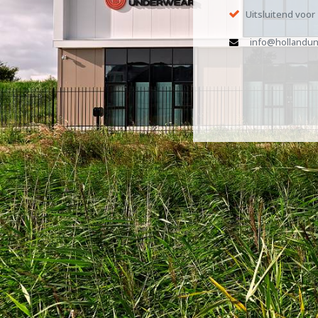
Uitsluitend voor
info@hollandun