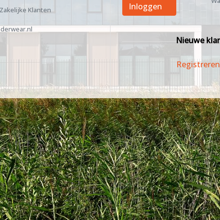
Wa
Inloggen
 Zakelijke Klanten
derwear.nl
Nieuwe kla
Registreren