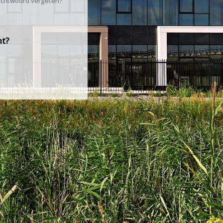
chtwoord vergeten?
nt?