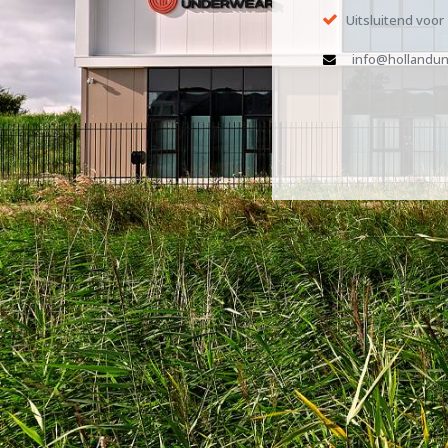
Uitsluitend voor
info@hollandun