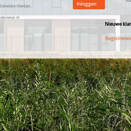
Wa
Inloggen
 Zakelijke Klanten
derwear.nl
Nieuwe kla
Registreren