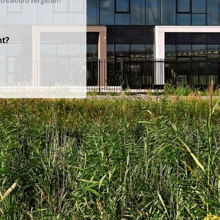
chtwoord vergeten?
nt?