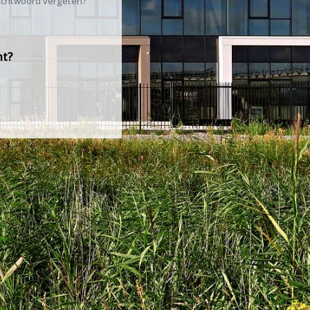
chtwoord vergeten?
nt?