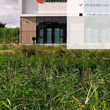
Uitsluitend voor
info@hollandun