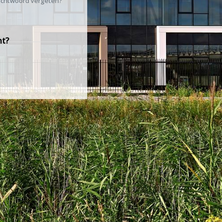
chtwoord vergeten?
nt?