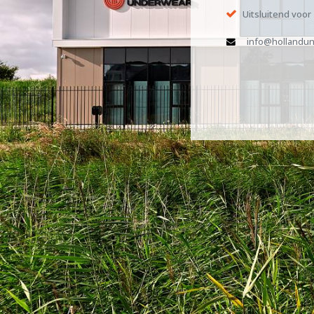
Uitsluitend voor
info@hollandun