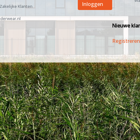
Wa
Inloggen
 Zakelijke Klanten
derwear.nl
Nieuwe kla
Registreren