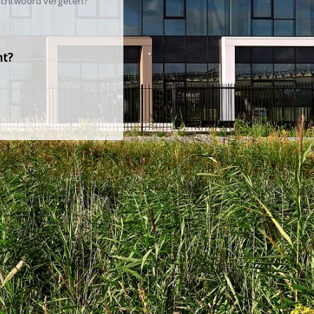
chtwoord vergeten?
nt?