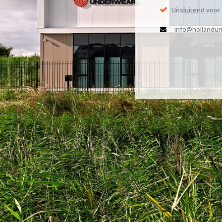
Uitsluitend voor
info@hollandun