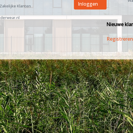
Wa
Inloggen
 Zakelijke Klanten
derwear.nl
Nieuwe kla
Registreren