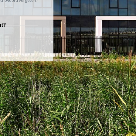
chtwoord vergeten?
nt?