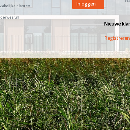
Wa
Inloggen
 Zakelijke Klanten
derwear.nl
Nieuwe kla
Registreren