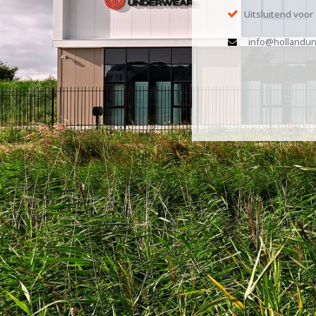
Uitsluitend voor
info@hollandun