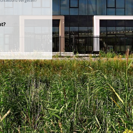
chtwoord vergeten?
nt?