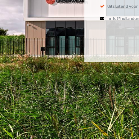
Uitsluitend voor
info@hollandun