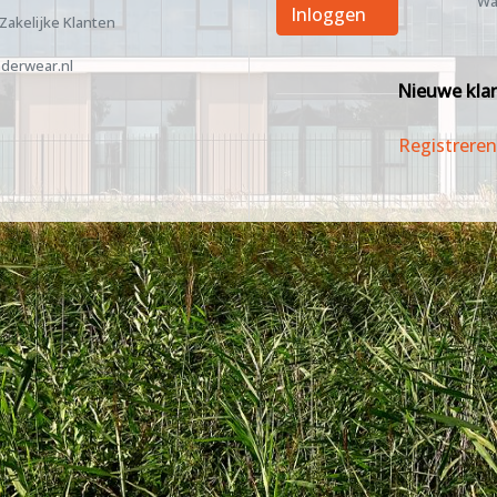
Wa
Inloggen
 Zakelijke Klanten
derwear.nl
Nieuwe kla
Registreren