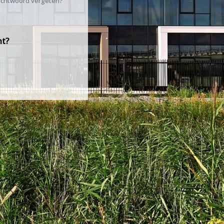
chtwoord vergeten?
nt?