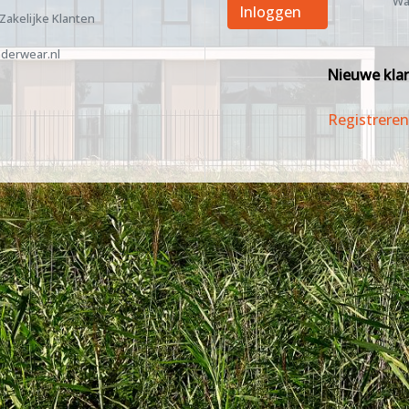
Wa
Inloggen
 Zakelijke Klanten
derwear.nl
Nieuwe kla
Registreren