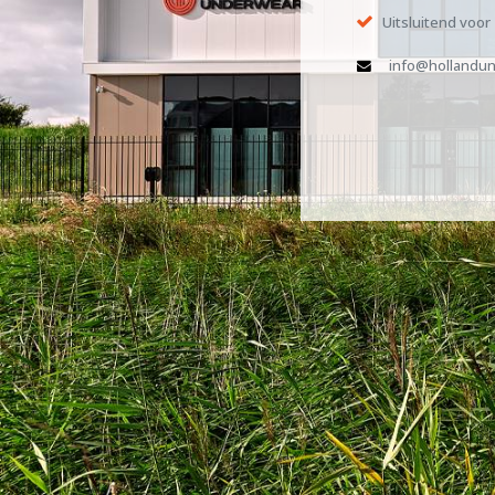
Uitsluitend voor
info@hollandun