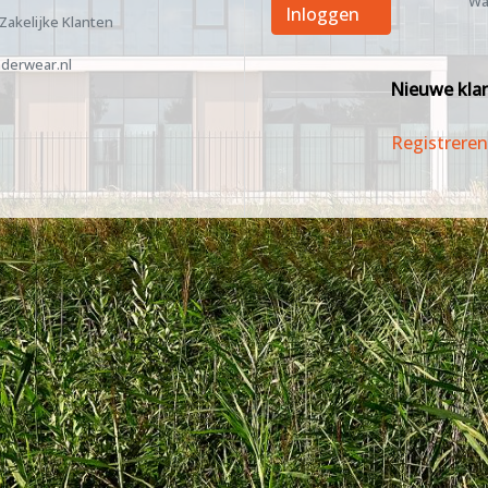
Wa
Inloggen
 Zakelijke Klanten
derwear.nl
Nieuwe kla
Registreren