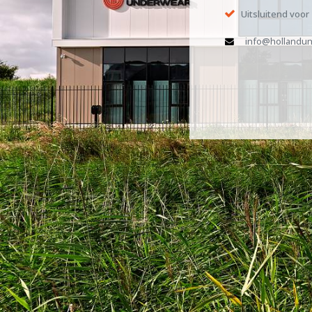
Uitsluitend voor
info@hollandun