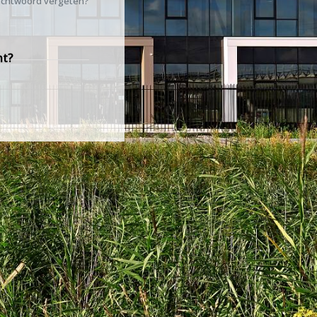
chtwoord vergeten?
nt?