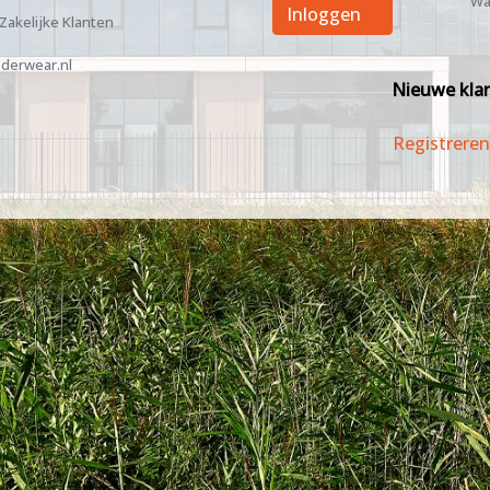
Wa
Inloggen
 Zakelijke Klanten
derwear.nl
Nieuwe kla
Registreren