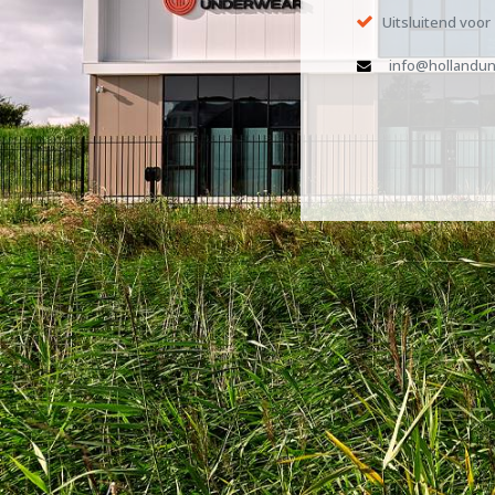
Uitsluitend voor
info@hollandun