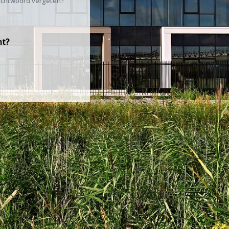
chtwoord vergeten?
nt?