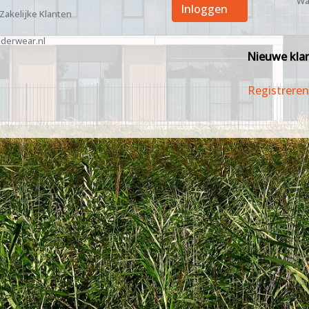
Wa
Inloggen
 Zakelijke Klanten
derwear.nl
Nieuwe kla
Registreren