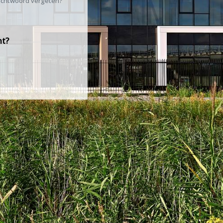
chtwoord vergeten?
nt?