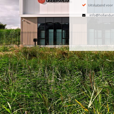
Uitsluitend voor
info@hollandun