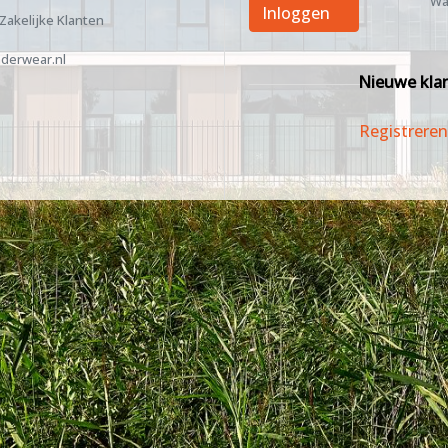
Wa
Inloggen
 Zakelijke Klanten
derwear.nl
Nieuwe kla
Registreren