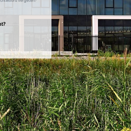
chtwoord vergeten?
nt?