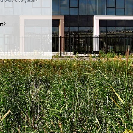
chtwoord vergeten?
nt?