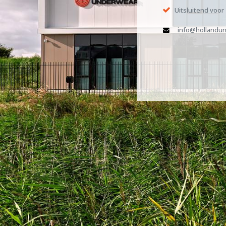
Uitsluitend voor
info@hollandun