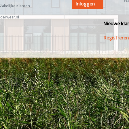
Wa
Inloggen
 Zakelijke Klanten
derwear.nl
Nieuwe kla
Registreren