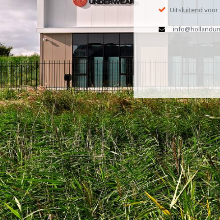
Uitsluitend voor
info@hollandun