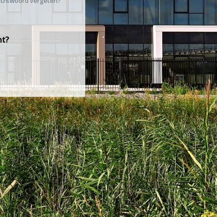
chtwoord vergeten?
nt?