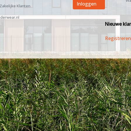
Wa
Inloggen
 Zakelijke Klanten
derwear.nl
Nieuwe kla
Registreren